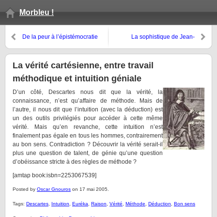
Morbleu !
De la peur à l’épistémocratie
La sophistique de Jean-
François Revel
La vérité cartésienne, entre travail
méthodique et intuition géniale
D’un côté, Descartes nous dit que la vérité, la
connaissance, n’est qu’affaire de méthode. Mais de
l’autre, il nous dit que l’intuition (avec la déduction) est
un des outils privilégiés pour accéder à cette même
vérité. Mais qu’en revanche, cette intuition n’est
finalement pas égale en tous les hommes, contrairement
au bon sens. Contradiction ? Découvrir la vérité serait-il
plus une question de talent, de génie qu’une question
d’obéissance stricte à des règles de méthode ?
[amtap book:isbn=2253067539]
Posted by
Oscar Gnouros
on 17 mai 2005.
Tags:
Descartes
,
Intuition
,
Euréka
,
Raison
,
Vérité
,
Méthode
,
Déduction
,
Bon sens