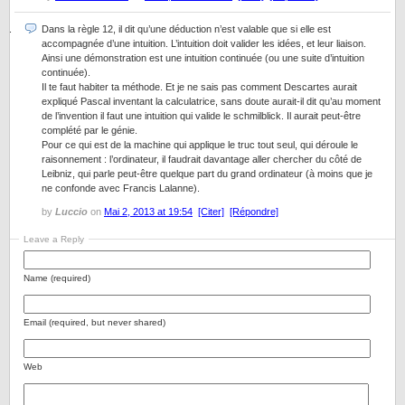
Dans la règle 12, il dit qu’une déduction n’est valable que si elle est
accompagnée d’une intuition. L’intuition doit valider les idées, et leur liaison.
Ainsi une démonstration est une intuition continuée (ou une suite d’intuition
continuée).
Il te faut habiter ta méthode. Et je ne sais pas comment Descartes aurait
expliqué Pascal inventant la calculatrice, sans doute aurait-il dit qu’au moment
de l’invention il faut une intuition qui valide le schmilblick. Il aurait peut-être
complété par le génie.
Pour ce qui est de la machine qui applique le truc tout seul, qui déroule le
raisonnement : l’ordinateur, il faudrait davantage aller chercher du côté de
Leibniz, qui parle peut-être quelque part du grand ordinateur (à moins que je
ne confonde avec Francis Lalanne).
by
Luccio
on
Mai 2, 2013 at 19:54
[Citer]
[Répondre]
Leave a Reply
Name (required)
Email (required, but never shared)
Web