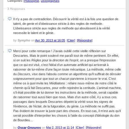
Categories:
Philosophie
,
Doxographies
3 Responses
Il n’y a pas de contradiction. Découvrir la vérité est à la fois une question de
talent, de genie et d’obeissance stricte à des regles de methode.
L’obeissance stricte aux regles de methode qui aboutissent à la vérité
necessite le talent et le génie.
by
Sympho
on
Avr 30, 2013 at 16:05
[Citer]
[Répondre]
Merci pour cette remarque ! J’avais oublié cette vieille réflexion sur
Descartes. Mais le point soulevé me paraît tout de même pertinent. En effet,
si on suit les
Règles pour la direction de l’esprit
, on a presque l’impression
que ce qui est visé, c’est l’idéal d’un automate artificiel qui arriverait à
raisonner de lui-même d’une façon toute mécanique. La méthode, même celle
du
Discours
, vise dans l’absolu comme un algorithme qu’il suffirait de dérouler
soigneusement pour que tout un chacun parvienne à trouver le vrai. C’est
même ce à quoi invite les
Méditations
: refaire nous-même de notre côté le
chemin qu’à fait Descartes, pour enfin rejoindre la certitude. L’animal-machine,
s’il était possible de lui donner les instructions de la méthode, serait capable
de raisonner tout aussi bien que nous. Mais d’un autre côté, il y a tous ces
passages dans lesquels Descartes dépeint la vérité sous les signes de
l’évidence, de l’éclair, de la fulguration, du génie. La méthode ne suffit pas.
Pas évident de trouver la juste part des choses. En tout cas, il m’est avis qu’il
serait possible d’interpréter les choses à l’aide du concept d’idéologie du don
de Bourdieu…
by
Oscar Gnouros
on
Mai 2, 2013 at 11:14
[Citer]
[Répondre]