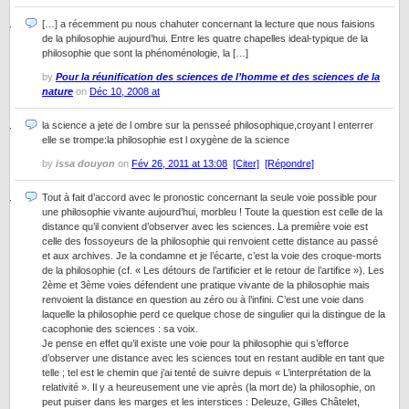
[…] a récemment pu nous chahuter concernant la lecture que nous faisions
de la philosophie aujourd’hui. Entre les quatre chapelles ideal-typique de la
philosophie que sont la phénoménologie, la […]
by
Pour la réunification des sciences de l’homme et des sciences de la
nature
on
Déc 10, 2008 at
la science a jete de l ombre sur la pensseé philosophique,croyant l enterrer
elle se trompe:la philosophie est l oxygène de la science
by
issa douyon
on
Fév 26, 2011 at 13:08
[Citer]
[Répondre]
Tout à fait d’accord avec le pronostic concernant la seule voie possible pour
une philosophie vivante aujourd’hui, morbleu ! Toute la question est celle de la
distance qu’il convient d’observer avec les sciences. La première voie est
celle des fossoyeurs de la philosophie qui renvoient cette distance au passé
et aux archives. Je la condamne et je l’écarte, c’est la voie des croque-morts
de la philosophie (cf. « Les détours de l’artificier et le retour de l’artifice »). Les
2ème et 3ème voies défendent une pratique vivante de la philosophie mais
renvoient la distance en question au zéro ou à l’infini. C’est une voie dans
laquelle la philosophie perd ce quelque chose de singulier qui la distingue de la
cacophonie des sciences : sa voix.
Je pense en effet qu’il existe une voie pour la philosophie qui s’efforce
d’observer une distance avec les sciences tout en restant audible en tant que
telle ; tel est le chemin que j’ai tenté de suivre depuis « L’interprétation de la
relativité ». Il y a heureusement une vie après (la mort de) la philosophie, on
peut puiser dans les marges et les interstices : Deleuze, Gilles Châtelet,