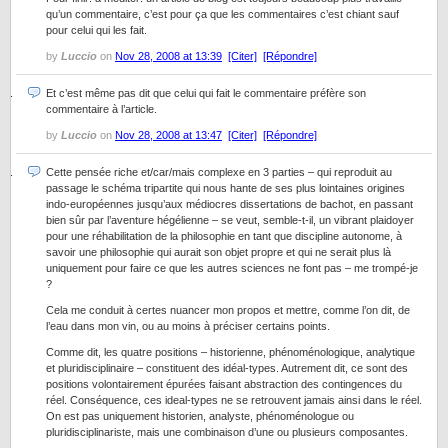
qu’un commentaire, c’est pour ça que les commentaires c’est chiant sauf
pour celui qui les fait.
by
Luccio
on
Nov 28, 2008 at 13:39
[Citer]
[Répondre]
Et c’est même pas dit que celui qui fait le commentaire préfère son
commentaire à l’article.
by
Luccio
on
Nov 28, 2008 at 13:47
[Citer]
[Répondre]
Cette pensée riche et/car/mais complexe en 3 parties – qui reproduit au
passage le schéma tripartite qui nous hante de ses plus lointaines origines
indo-européennes jusqu’aux médiocres dissertations de bachot, en passant
bien sûr par l’aventure hégélienne – se veut, semble-t-il, un vibrant plaidoyer
pour une réhabilitation de la philosophie en tant que discipline autonome, à
savoir une philosophie qui aurait son objet propre et qui ne serait plus là
uniquement pour faire ce que les autres sciences ne font pas – me trompé-je
?
Cela me conduit à certes nuancer mon propos et mettre, comme l’on dit, de
l’eau dans mon vin, ou au moins à préciser certains points.
Comme dit, les quatre positions – historienne, phénoménologique, analytique
et pluridisciplinaire – constituent des idéal-types. Autrement dit, ce sont des
positions volontairement épurées faisant abstraction des contingences du
réel. Conséquence, ces ideal-types ne se retrouvent jamais ainsi dans le réel.
On est pas uniquement historien, analyste, phénoménologue ou
pluridisciplinariste, mais une combinaison d’une ou plusieurs composantes.