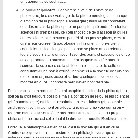
uniquement à ce seul travail.
La
pluridisciplinarité
. Constatant le vain de l’histoire de
philosophe, le creux verbiage de la phénoménologie, le manque
d’ambition de la philosophie analytique ; mais aussi constatant
que désormais, la philosophie ne peut plus prétendre fonder les
sciences ni s’en passer, ce courant décide de s’asseoir là où les
autres sciences ne peuvent par définition pas se placer, c’est-à-
dire à leur croisée. Ni sociologue, ni historien, ni physicien, ni
cogniticien, ni logicien, ce philosophe se place au carrefour où
leurs discours s’arrêtent pour tisser des ponts et passerelles entre
eux et produire du nouveau. La philosophie ne crée plus la
science ; la science crée la philosophie ; la tâche de celle-ci
consistant d’une part à offrir à l’homme et à la société des visions
d’eux-mêmes, mais aussi et surtout à critiquer les discours et à
montrer en quoi l’incontesté peut devenir contestable.
En somme, soit on renonce à la philosophie (histoire de la philosophie) ;
soit on la croit toujours possible mais à condition de refouler les sciences
(phénoménologie) ou bien au contraire en les adulants (philosophie
analytique) ; soit finalement on adopte une quatrième voie qui, si on y
regarde bien, est la seule à ne pas trahir l’ambition initiale du projet
philosophique, qui est celle, faut-il le dire, pour laquelle
Morbleu !
milite.
Lorsque la philosophie est en crise, c’est la société qui est en crise.
Contre ceux qui veulent la transformer en philologie, verbiage ou