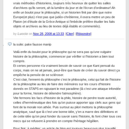
vrais méthodes d’historiens, toujours très heureux de quitter les salles
d’archives qu’ils seront, ah la lumière du jour et de l’écran d’ordinateur! Ah
enfin un boulot pour le philosophe, si un historien finit par dire que notre
Europe(et plus) n’est pas que judéo-chrétienne, il osera mettre un peu de
Platon (et d’étude de la Grèce Antique si l’imbécile préfère étudier les faits
objets et archives au lieu de textes déjà établis et commentés).
by
Luccio
on
Nov 28, 2008 at 13:33
[Citer]
[Répondre]
la suite: pake fausse manip
Voilà enfin du boulot pour le philosophe qui ne sera pas qu’une vulgaire
histoire de la philosophie, commencer par vérifier si l’historien a bien tout
compris.
Et certes personne n’a vraiment besoin de savoir ce que Kant pensait du
corps, mais on ne ait jamais, peut-être que faute de créer du savoir direct ça
empêche la pensée de se scléroser.
C’est clair, l’ennemi du philosophe c’est le philosophe, celui qui fait de l’histoire
de la philosophie au lieu de faire des mémoires sur les cours d’histoire
donnés en STAPS en rajoutant le mot paradime (là c’est une attaque infondée
pour la forme, histoire de détendre l’atmosphère).
Vite fermons les facs d’histoire de la philo, histoire de perdre toute autorité,
celles d’herméneutique des fois qu’on puisse apporter qqs clefs aux gens qui
font de la morale non athée. Puis surtout au pilori mettons la philosophie
analytique, sauf que là c’est une bonne idée, y’en a marre des définitions et
de cette idée qu’on peut fonder du savoir sans l’histoire, ils font chier tous ces
mecs qui se refusent à prendre en compte l’héritage hégélien.
Pour finir: à méditer: un article de blog est toujours beaucoup plus travaillé