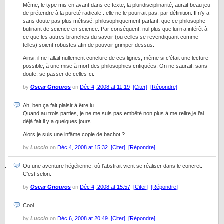
Même, le type mis en avant dans ce texte, la pluridisciplinarité, aurait beau jeu
de prétendre à la pureté radicale : elle ne le pourrait pas, par définition. Il n’y a
sans doute pas plus métissé, philosophiquement parlant, que ce philosophe
butinant de science en science. Par conséquent, nul plus que lui n’a intérêt à
ce que les autres branches du savoir (ou celles se revendiquant comme
telles) soient robustes afin de pouvoir grimper dessus.
Ainsi, il ne fallait nullement conclure de ces lignes, même si c’était une lecture
possible, à une mise à mort des philosophies critiquées. On ne saurait, sans
doute, se passer de celles-ci.
by
Oscar Gnouros
on
Déc 4, 2008 at 11:19
[Citer]
[Répondre]
Ah, ben ça fait plaisir à être lu.
Quand au trois parties, je ne me suis pas embêté non plus à me relire,je l’ai
déjà fait il y a quelques jours.
Alors je suis une infâme copie de bachot ?
by
Luccio
on
Déc 4, 2008 at 15:32
[Citer]
[Répondre]
Ou une aventure hégélienne, où l’abstrait vient se réaliser dans le concret.
C’est selon.
by
Oscar Gnouros
on
Déc 4, 2008 at 15:57
[Citer]
[Répondre]
Cool
by
Luccio
on
Déc 6, 2008 at 20:49
[Citer]
[Répondre]