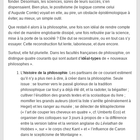
fonder. Désormais, les sciences, sûres de leurs succès, s’en
dispensaient. Bien plus, le positivisme (le logique comme celui
d’Auguste Comte) voyait en elle, au pire, un obstacle épistémologique à
éviter, au mieux, un simple outil.
Que restait-il alors à la philosophie, une fois son idéal de rendre compte
du réel de manière englobante dissipé, une fois refoulée par la science,
mise à la porte de la société ? Elle dut se reconstruire, ou en tout cas s’y
essayer. Cette reconstruction fut lente, laborieuse, et dure encore.
Surtout, elle fut plurielle. Dans les facultés françaises de philosophie, on
distingue quatre courants qui sont autant d’
idéal-types
de « nouveaux
philosophes ».
L’
histoire de la philosophie
. Les partisans de ce courant estiment
qu’il n’y a plus rien à dire, à créer dans la philosophie. Seule
issue : se tourner vers le passé glorieux de la tradition
philosophique car tout y a déjà été dit, et la radoter, la bégailler ;
cultiver l’érudition des grands textes et la scolastique du livre ;
momifier les grands auteurs (dont la liste s’arrête généralement à
Hegel) et les ranger au musée ; se délecter de tétrapilectomie
(« l’art de couper les cheveux en quatre », cf. Umberto Eco) et
organiser des colloques sur 3 jours à propos de « la différence
entre la version latine et la version anglaise du
Léviathan
de
Hobbes », sur « le corps chez Kant » et « l’influence de Caron
dans le scepticisme de Montaigne ».