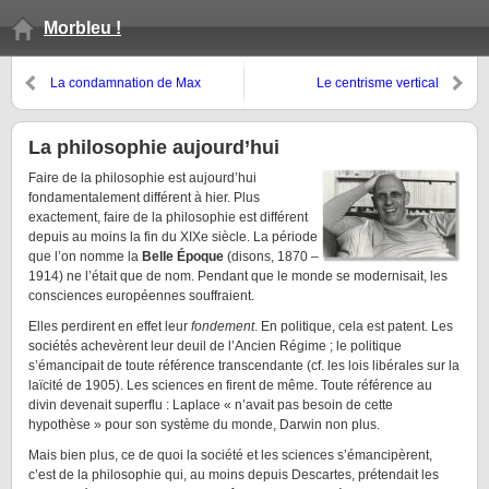
Morbleu !
La condamnation de Max
Le centrisme vertical
Hardcore, entre prévention de la
pédophilie et délit d’obscénité
La philosophie aujourd’hui
Faire de la philosophie est aujourd’hui
fondamentalement différent à hier. Plus
exactement, faire de la philosophie est différent
depuis au moins la fin du XIXe siècle. La période
que l’on nomme la
Belle Époque
(disons, 1870 –
1914) ne l’était que de nom. Pendant que le monde se modernisait, les
consciences européennes souffraient.
Elles perdirent en effet leur
fondement
. En politique, cela est patent. Les
sociétés achevèrent leur deuil de l’Ancien Régime ; le politique
s’émancipait de toute référence transcendante (cf. les lois libérales sur la
laïcité de 1905). Les sciences en firent de même. Toute référence au
divin devenait superflu : Laplace « n’avait pas besoin de cette
hypothèse » pour son système du monde, Darwin non plus.
Mais bien plus, ce de quoi la société et les sciences s’émancipèrent,
c’est de la philosophie qui, au moins depuis Descartes, prétendait les