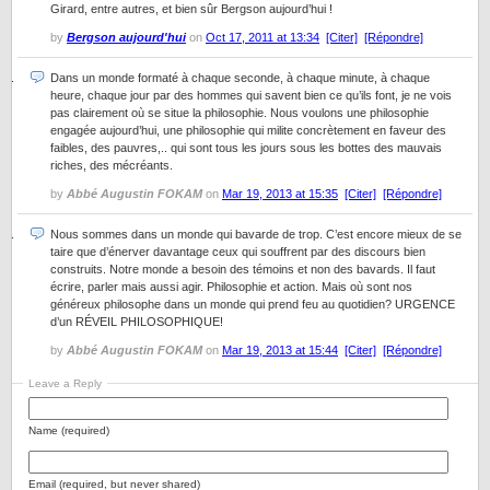
Girard, entre autres, et bien sûr Bergson aujourd’hui !
by
Bergson aujourd'hui
on
Oct 17, 2011 at 13:34
[Citer]
[Répondre]
Dans un monde formaté à chaque seconde, à chaque minute, à chaque
heure, chaque jour par des hommes qui savent bien ce qu’ils font, je ne vois
pas clairement où se situe la philosophie. Nous voulons une philosophie
engagée aujourd’hui, une philosophie qui milite concrètement en faveur des
faibles, des pauvres,.. qui sont tous les jours sous les bottes des mauvais
riches, des mécréants.
by
Abbé Augustin FOKAM
on
Mar 19, 2013 at 15:35
[Citer]
[Répondre]
Nous sommes dans un monde qui bavarde de trop. C’est encore mieux de se
taire que d’énerver davantage ceux qui souffrent par des discours bien
construits. Notre monde a besoin des témoins et non des bavards. Il faut
écrire, parler mais aussi agir. Philosophie et action. Mais où sont nos
généreux philosophe dans un monde qui prend feu au quotidien? URGENCE
d’un RÉVEIL PHILOSOPHIQUE!
by
Abbé Augustin FOKAM
on
Mar 19, 2013 at 15:44
[Citer]
[Répondre]
Leave a Reply
Name (required)
Email (required, but never shared)