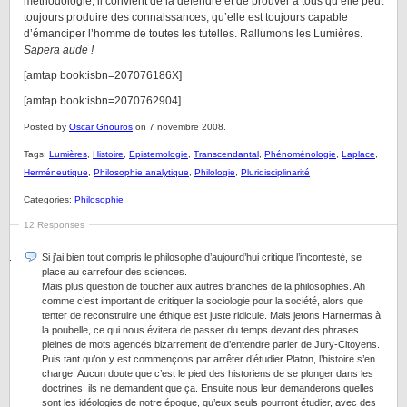
méthodologie, il convient de la défendre et de prouver à tous qu’elle peut
toujours produire des connaissances, qu’elle est toujours capable
d’émanciper l’homme de toutes les tutelles. Rallumons les Lumières.
Sapera aude !
[amtap book:isbn=207076186X]
[amtap book:isbn=2070762904]
Posted by
Oscar Gnouros
on 7 novembre 2008.
Tags:
Lumières
,
Histoire
,
Epistemologie
,
Transcendantal
,
Phénoménologie
,
Laplace
,
Herméneutique
,
Philosophie analytique
,
Philologie
,
Pluridisciplinarité
Categories:
Philosophie
12 Responses
Si j’ai bien tout compris le philosophe d’aujourd’hui critique l’incontesté, se
place au carrefour des sciences.
Mais plus question de toucher aux autres branches de la philosophies. Ah
comme c’est important de critiquer la sociologie pour la société, alors que
tenter de reconstruire une éthique est juste ridicule. Mais jetons Harnermas à
la poubelle, ce qui nous évitera de passer du temps devant des phrases
pleines de mots agencés bizarrement de d’entendre parler de Jury-Citoyens.
Puis tant qu’on y est commençons par arrêter d’étudier Platon, l’histoire s’en
charge. Aucun doute que c’est le pied des historiens de se plonger dans les
doctrines, ils ne demandent que ça. Ensuite nous leur demanderons quelles
sont les idéologies de notre époque, qu’eux seuls pourront étudier, avec des