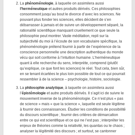
La
phénoménologie
, à laquelle on assimilera aussi
l’herméneutique
et autres produits dérivés. Ces philosophies
consomment jusqu’au bout le divorce d’avec les sciences. Ne
pouvant plus fonder les sciences, elles décident de s’en
débarrasser à jamais et de suivre un développement séparé, la
rationalité scientifique manquant cruellement ce que seule la
philosophie peut montrer. Vaste méditation, repli sur la
subjectivité du moi à l’écoute de son vocabulaire spécifique, la
phénoménologie prétend fournir à partir de l’expérience de la
conscience personnelle une description authentique du monde
vécu qui soit conforme à l’intuition humaine. L’herméneutique
quant à elle recherche du sens, interprète, comprend (plutôt
qu’explique, ce que font les sciences) le réel. Tout cela, bien sûr,
en se tenant écartées le plus loin possible de tout ce qui pourrait
ressembler à de la science – psychologie, histoire, sociologie.
La
philosophie analytique
, à laquelle on assimilera aussi
l’
épistémologie
et autre produits dérivés. Il s’agit ici de suivre le
mouvement inverse de la phénoménologie. Ce n’est plus « pas
de science » mais « que la science », laquelle est seule légitime
à fournir des connaissances. Étudier les conditions de possibilité
du discours scientifique ; fournir des critères de démarcation
entre ce qui est scientifique et ce qui ne l’est pas ; interpréter les
enjeux de théories comme la relativité, les quantas ou le chaos ;
analyser la légitimité des discours ; et surtout, se cantonner