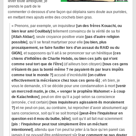
lever toute ambiguïté, je
prends le parti de le
commenter ci-dessous d’une façon qui déplaira sans doute aux puristes,
en mettant mes ajouts entre des crochets bien gras.
« Prenons, par exemple, un inquisiteur
[un des frères Kouachi, ou
bien leur ami Coulibaly]
tellement convaincu de la vérité de sa foi
[Allah Akbar]
, seule croyance positive vraie
[pas d’autre religion
possible]
, qu’il se ferait martyriser pour elle
[ou bien, plus
prosaïquement, se faire fusiller lors d’un assaut du RAID ou du
GIGN]
, et supposons qu’il ait à se prononcer sur un hérétique
[ces
chiens d’infidèles de Charlie Hebdo, ou bien ces juifs qui n’ont
comme seul tort que de l’être]
(d’ailleurs bon citoyen)
[tous ces gens
n’étaient-ils pas la bonté même ? ne payaient-ils par leurs impôts
comme tout le monde ?]
accusé d’incrédulité
[on cultive
effectivement la mécréance chez tous ces gens-là]
; eh bien, je
vous le demande, s’il se décide pour une condamnation à mort
[venir
un mercredi matin, je cite, « venger le prophète Mahomet » à coup
de Kalachnikov]
, peut-on dire qu’il a jugé selon sa conscience
(erronée, c’est certain)
[nos inquisiteurs agissaient-ils moralement
?]
et ne peut-on pas, au contraire, lui reprocher d’avoir absolument agi
sans conscience, soit qu’il se soit trompé
[peut-être l’inquisiteur en
question est-il mou du bulbe, bête]
, soit qu’il ait fait mal sciemment
[pis : l’inquisiteur peut tout simplement être un méchant
intentionnel]
, attendu que l’on peut lui jeter à la face qu’en pareil cas
jamais il ne pouvait être entièrement sûr
[car comment ne pas douter