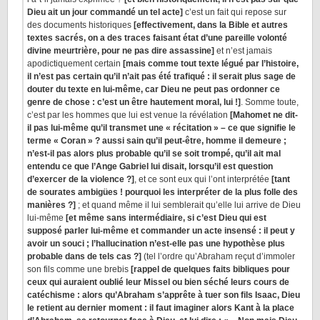
Dieu ait un jour commandé un tel acte]
c’est un fait qui repose sur
des documents historiques
[effectivement, dans la Bible et autres
textes sacrés, on a des traces faisant état d’une pareille volonté
divine meurtrière, pour ne pas dire assassine]
et n’est jamais
apodictiquement certain
[mais comme tout texte légué par l’histoire,
il n’est pas certain qu’il n’ait pas été trafiqué : il serait plus sage de
douter du texte en lui-même, car Dieu ne peut pas ordonner ce
genre de chose : c’est un être hautement moral, lui !]
. Somme toute,
c’est par les hommes que lui est venue la révélation
[Mahomet ne dit-
il pas lui-même qu’il transmet une « récitation » – ce que signifie le
terme « Coran » ? aussi sain qu’il peut-être, homme il demeure ;
n’est-il pas alors plus probable qu’il se soit trompé, qu’il ait mal
entendu ce que l’Ange Gabriel lui disait, lorsqu’il est question
d’exercer de la violence ?]
, et ce sont eux qui l’ont interprétée
[tant
de sourates ambigües ! pourquoi les interpréter de la plus folle des
manières ?]
; et quand même il lui semblerait qu’elle lui arrive de Dieu
lui-même
[et même sans intermédiaire, si c’est Dieu qui est
supposé parler lui-même et commander un acte insensé : il peut y
avoir un souci ; l’hallucination n’est-elle pas une hypothèse plus
probable dans de tels cas ?]
(tel l’ordre qu’Abraham reçut d’immoler
son fils comme une brebis
[rappel de quelques faits bibliques pour
ceux qui auraient oublié leur Missel ou bien séché leurs cours de
catéchisme : alors qu’Abraham s’apprête à tuer son fils Isaac, Dieu
le retient au dernier moment : il faut imaginer alors Kant à la place