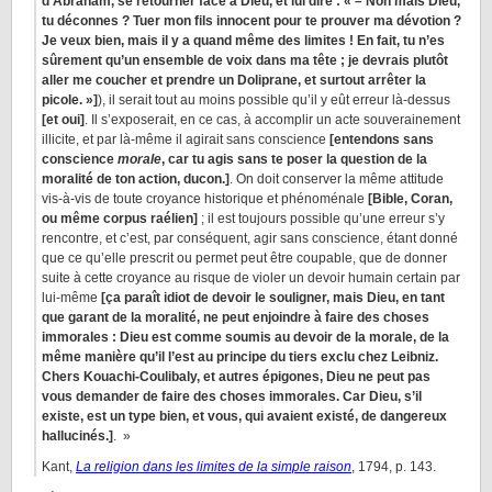
d’Abraham, se retourner face à Dieu, et lui dire : « – Non mais Dieu,
tu déconnes ? Tuer mon fils innocent pour te prouver ma dévotion ?
Je veux bien, mais il y a quand même des limites ! En fait, tu n’es
sûrement qu’un ensemble de voix dans ma tête ; je devrais plutôt
aller me coucher et prendre un Doliprane, et surtout arrêter la
picole. »]
), il serait tout au moins possible qu’il y eût erreur là-dessus
[et oui]
. Il s’exposerait, en ce cas, à accomplir un acte souverainement
illicite, et par là-même il agirait sans conscience
[entendons sans
conscience
morale
, car tu agis sans te poser la question de la
moralité de ton action, ducon.]
. On doit conserver la même attitude
vis-à-vis de toute croyance historique et phénoménale
[Bible, Coran,
ou même corpus raélien]
; il est toujours possible qu’une erreur s’y
rencontre, et c’est, par conséquent, agir sans conscience, étant donné
que ce qu’elle prescrit ou permet peut être coupable, que de donner
suite à cette croyance au risque de violer un devoir humain certain par
lui-même
[ça paraît idiot de devoir le souligner, mais Dieu, en tant
que garant de la moralité, ne peut enjoindre à faire des choses
immorales : Dieu est comme soumis au devoir de la morale, de la
même manière qu’il l’est au principe du tiers exclu chez Leibniz.
Chers Kouachi-Coulibaly, et autres épigones, Dieu ne peut pas
vous demander de faire des choses immorales. Car Dieu, s’il
existe, est un type bien, et vous, qui avaient existé, de dangereux
hallucinés.]
. »
Kant,
La religion dans les limites de la simple raison
, 1794, p. 143.