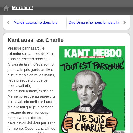
Morbleu !
Mai 68 assassiné deux fois
Que Dimanche nous fûmes à la
hauteur
Kant aussi est Charlie
Presque par hasard, je
retombe sur ce texte de Kant
dans
La religion dans les
limites de la simple raison
. Si
je n’avais pris garde au livre
que je tenais entre les mains,
j’eus presque cru que ce
texte avait été,
malheureusement, écrit hier.
Même : presque aurais-je cru
qu’il avait été écrit par Luccio.
Mais le fait que je le compris
presque du premier coup
m’enleva mes doutes : il
devait avoir été écrit par Kant
lui-même. Cependant, afin de