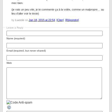
mec bien.
(je vais un peu vite, je te commente ça à la volée, comme un malpropre… au
lieu d’aller voir le texte)
by
Luccio
on
Jan 18, 2015 at 22:54
[Citer]
[Répondre]
Leave a Reply
Name (required)
Email (required, but never shared)
Web