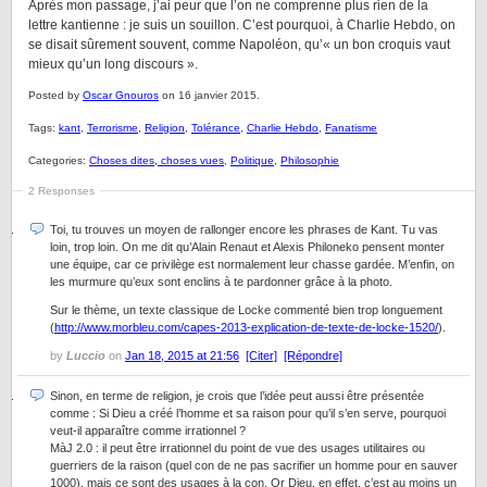
Après mon passage, j’ai peur que l’on ne comprenne plus rien de la
lettre kantienne : je suis un souillon. C’est pourquoi, à Charlie Hebdo, on
se disait sûrement souvent, comme Napoléon, qu’« un bon croquis vaut
mieux qu’un long discours ».
Posted by
Oscar Gnouros
on 16 janvier 2015.
Tags:
kant
,
Terrorisme
,
Religion
,
Tolérance
,
Charlie Hebdo
,
Fanatisme
Categories:
Choses dites, choses vues
,
Politique
,
Philosophie
2 Responses
Toi, tu trouves un moyen de rallonger encore les phrases de Kant. Tu vas
loin, trop loin. On me dit qu’Alain Renaut et Alexis Philoneko pensent monter
une équipe, car ce privilège est normalement leur chasse gardée. M’enfin, on
les murmure qu’eux sont enclins à te pardonner grâce à la photo.
Sur le thème, un texte classique de Locke commenté bien trop longuement
(
http://www.morbleu.com/capes-2013-explication-de-texte-de-locke-1520/
).
by
Luccio
on
Jan 18, 2015 at 21:56
[Citer]
[Répondre]
Sinon, en terme de religion, je crois que l’idée peut aussi être présentée
comme : Si Dieu a créé l’homme et sa raison pour qu’il s’en serve, pourquoi
veut-il apparaître comme irrationnel ?
MàJ 2.0 : il peut être irrationnel du point de vue des usages utilitaires ou
guerriers de la raison (quel con de ne pas sacrifier un homme pour en sauver
1000), mais ce sont des usages à la con. Or Dieu, en effet, c’est au moins un