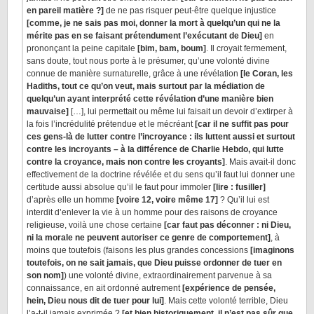
en pareil matière ?]
de ne pas risquer peut-être quelque injustice
[comme, je ne sais pas moi, donner la mort à quelqu’un qui ne la
mérite pas en se faisant prétendument l’exécutant de Dieu]
en
prononçant la peine capitale
[bim, bam, boum]
. Il croyait fermement,
sans doute, tout nous porte à le présumer, qu’une volonté divine
connue de manière surnaturelle, grâce à une révélation
[le Coran, les
Hadiths, tout ce qu’on veut, mais surtout par la médiation de
quelqu’un ayant interprété cette révélation d’une manière bien
mauvaise]
[…], lui permettait ou même lui faisait un devoir d’extirper à
la fois l’incrédulité prétendue et le mécréant
[car il ne suffit pas pour
ces gens-là de lutter contre l’incroyance : ils luttent aussi et surtout
contre les incroyants – à la différence de Charlie Hebdo, qui lutte
contre la croyance, mais non contre les croyants]
. Mais avait-il donc
effectivement de la doctrine révélée et du sens qu’il faut lui donner une
certitude aussi absolue qu’il le faut pour immoler
[lire : fusiller]
d’après elle un homme
[voire 12, voire même 17]
? Qu’il lui est
interdit d’enlever la vie à un homme pour des raisons de croyance
religieuse, voilà une chose certaine
[car faut pas déconner : ni Dieu,
ni la morale ne peuvent autoriser ce genre de comportement]
, à
moins que toutefois (faisons les plus grandes concessions
[imaginons
toutefois, on ne sait jamais, que Dieu puisse ordonner de tuer en
son nom]
) une volonté divine, extraordinairement parvenue à sa
connaissance, en ait ordonné autrement
[expérience de pensée,
hein, Dieu nous dit de tuer pour lui]
. Mais cette volonté terrible, Dieu
l’a-t-il jamais exprimée ?
[et bien historiquement, il n’est pas sûr que