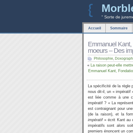
Morbl
“ Sorte de jurem
Accueil
Sommaire
Emmanuel Kant, 
moeurs – Des imp
Philosophie
,
Doxograph
«
La raison peut-elle mettre
Emmanuel Kant, Fondation
La spécificité de la règle
nous dit-il, un « impératif
est liée comme à une co
impératif ? « La représenta
est contraignant pour u
(de la raison), et la 
impératif
» écrit Kant au
impératifs sont alors soi
premiers énoncent un com