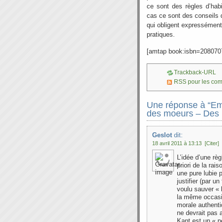
ce sont des règles d’habi
cas ce sont des conseils 
qui obligent expressémen
pratiques.
[amtap book:isbn=208070
Trackback-URL
RSS pour les co
Une réponse à “Em
des moeurs – Des i
Geslot
dit:
18 avril 2011 à 13:13
[Citer]
L’idée d’une rè
priori de la rai
une pure lubie p
justifier (par u
voulu sauver « l
la même occasio
morale authentiq
ne devrait pas 
Kant est un « p