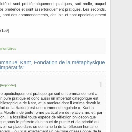
leté et sont problématiquement pratiques, soit réelle, auquel
de prudence et sont assertoriquement pratiques. Les seconds,
t, sont des commandements, des lois et sont apodictiquement
7159]
mmentaires
manuel Kant, Fondation de la métaphysique
mpératifs”
1
[Répondre]
gle apodictiquement pratique qui soit un commandement a
son pure pratique et donc aussi un impératif catégorique est
hilosophique de Kant, et la manière dont il estime devoir la
n fait de la Raison) est une « immense rigolade ». Kant a
a Morale » de toute forme particulière de relativisme, et, par
n, il a fossilisé toute espèce de réflexion philosophique
ue,sous le prétexte d’un souci de pureté et d’a priorité qui
avoir sa place dans ce domaine là de la réflexion humaine.
ervers » ou plus exactement un névrosé obsessionnel de la