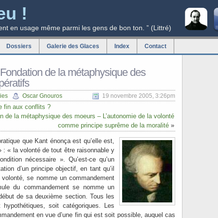
eu !
ent en usage même parmi les gens de bon ton. ” (Littré)
Dossiers
Galerie des Glaces
Index
Contact
Fondation de la métaphysique des
ératifs
ies
Oscar Gnouros
19 novembre 2005, 3:26pm
 fin aux conflits ?
 de la métaphysique des moeurs – L’autonomie de la volonté
comme principe suprême de la moralité
»
 pratique que Kant énonça est qu’elle est,
 » : « la volonté de tout être raisonnable y
ndition nécessaire ». Qu’est-ce qu’un
tion d’un principe objectif, en tant qu’il
ne volonté, se nomme un commandement
formule du commandement se nomme un
 début de sa deuxième section. Tous les
t hypothétiques, soit catégoriques. Les
mandement en vue d’une fin qui est soit possible, auquel cas