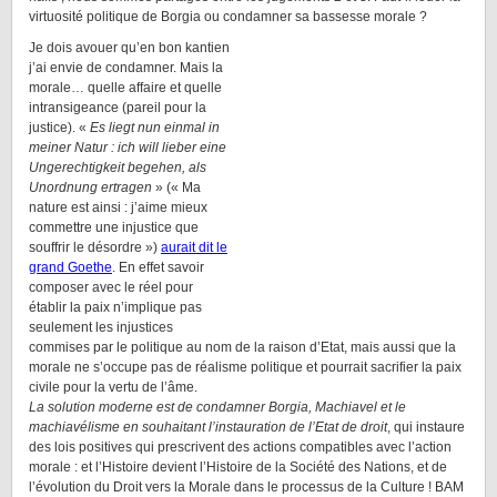
virtuosité politique de Borgia ou condamner sa bassesse morale ?
Je dois avouer qu’en bon kantien
j’ai envie de condamner. Mais la
morale… quelle affaire et quelle
intransigeance (pareil pour la
justice). «
Es liegt nun einmal in
meiner Natur : ich will lieber eine
Ungerechtigkeit begehen, als
Unordnung ertragen
» (« Ma
nature est ainsi : j’aime mieux
commettre une injustice que
souffrir le désordre »)
aurait dit le
grand Goethe
. En effet savoir
composer avec le réel pour
établir la paix n’implique pas
seulement les injustices
commises par le politique au nom de la raison d’Etat, mais aussi que la
morale ne s’occupe pas de réalisme politique et pourrait sacrifier la paix
civile pour la vertu de l’âme.
La solution moderne est de condamner Borgia, Machiavel et le
machiavélisme en souhaitant l’instauration de l’Etat de droit
, qui instaure
des lois positives qui prescrivent des actions compatibles avec l’action
morale : et l’Histoire devient l’Histoire de la Société des Nations, et de
l’évolution du Droit vers la Morale dans le processus de la Culture ! BAM