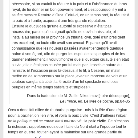
nécessaire, si on voulait la réduire à la paix et à l’obéissance du bras
royal, de lui donner un bon gouvernement, et c’est pourquoi il y mit à
sa tête messire Remirro d’Orca. Celui-ci, en un temps bref, la réduisit à
la paix et à l’unité, acquérant une très grande réputation.
Ensuite le duc jugea qu’une autorité si excessive n’était pas
nécessaire, parce qu’il craignait qu’elle ne devînt haïssable, et il
installa au milieu de la province un tribunal civil, doté d’un président
très excellent, où toute cité avait son avocat. Et parce qu’il avait
connaissance que les rigueurs passées avaient engendré quelque
haine à son égard, afin de purger les esprit de ses peuples et de les
gagner entièrement, il voulut montrer que si quelque cruauté s’en était
suivie, elle n’était pas causée par lui mais par l’irascible nature du
ministre. Et l’occasion prise là-dessus, il le fit, à Césène, un matin,
mettre en deux morceaux sur la place, avec un morceau de vois et un
couteau sanglant à côté ; la férocité d’un tel spectacle rendit ces
peuples en même temps satisfaits et stupides »
Dans la traduction de M. Gaille-Nikodimov [notre découpage],
Le Prince
, ed. Le livre de poche, pp.84-85
Orca a donc fait office de rhubarbe purgative : mis à la tête d’une région
pour la pacifier, on l’en vire, et voilà la paix civile. C’est d’ailleurs
l’objet
de la politique qui se trouve ainsi tout trouvé
:
la paix civile
.
Ce n’est pas
la richesse : rappelons-nous que l’Italie du Nord était à l’époque tout le
temps en guerre, tout en ayant la mainmise sur une grande partie du
1