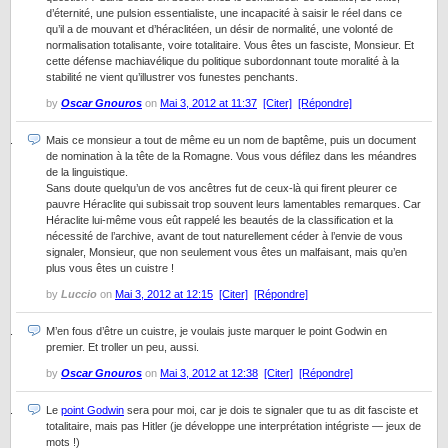
d’éternité, une pulsion essentialiste, une incapacité à saisir le réel dans ce
qu’il a de mouvant et d’héraclitéen, un désir de normalité, une volonté de
normalisation totalisante, voire totalitaire. Vous êtes un fasciste, Monsieur. Et
cette défense machiavélique du politique subordonnant toute moralité à la
stabilité ne vient qu’illustrer vos funestes penchants.
by
Oscar Gnouros
on
Mai 3, 2012 at 11:37
[Citer]
[Répondre]
Mais ce monsieur a tout de même eu un nom de baptême, puis un document
de nomination à la tête de la Romagne. Vous vous défilez dans les méandres
de la linguistique.
Sans doute quelqu’un de vos ancêtres fut de ceux-là qui firent pleurer ce
pauvre Héraclite qui subissait trop souvent leurs lamentables remarques. Car
Héraclite lui-même vous eût rappelé les beautés de la classification et la
nécessité de l’archive, avant de tout naturellement céder à l’envie de vous
signaler, Monsieur, que non seulement vous êtes un malfaisant, mais qu’en
plus vous êtes un cuistre !
by
Luccio
on
Mai 3, 2012 at 12:15
[Citer]
[Répondre]
M’en fous d’être un cuistre, je voulais juste marquer le point Godwin en
premier. Et troller un peu, aussi.
by
Oscar Gnouros
on
Mai 3, 2012 at 12:38
[Citer]
[Répondre]
Le
point Godwin
sera pour moi, car je dois te signaler que tu as dit fasciste et
totalitaire, mais pas Hitler (je développe une interprétation intégriste — jeux de
mots !)