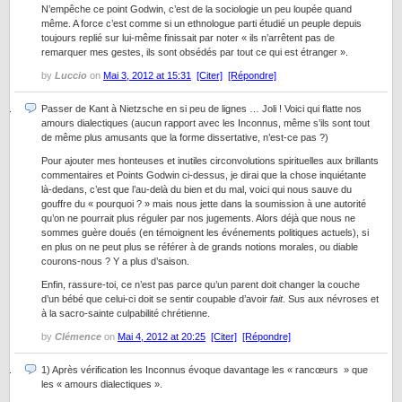
N’empêche ce point Godwin, c’est de la sociologie un peu loupée quand
même. A force c’est comme si un ethnologue parti étudié un peuple depuis
toujours replié sur lui-même finissait par noter « ils n’arrêtent pas de
remarquer mes gestes, ils sont obsédés par tout ce qui est étranger ».
by
Luccio
on
Mai 3, 2012 at 15:31
[Citer]
[Répondre]
Passer de Kant à Nietzsche en si peu de lignes … Joli ! Voici qui flatte nos
amours dialectiques (aucun rapport avec les Inconnus, même s’ils sont tout
de même plus amusants que la forme dissertative, n’est-ce pas ?)
Pour ajouter mes honteuses et inutiles circonvolutions spirituelles aux brillants
commentaires et Points Godwin ci-dessus, je dirai que la chose inquiétante
là-dedans, c’est que l’au-delà du bien et du mal, voici qui nous sauve du
gouffre du « pourquoi ? » mais nous jette dans la soumission à une autorité
qu’on ne pourrait plus réguler par nos jugements. Alors déjà que nous ne
sommes guère doués (en témoignent les événements politiques actuels), si
en plus on ne peut plus se référer à de grands notions morales, ou diable
courons-nous ? Y a plus d’saison.
Enfin, rassure-toi, ce n’est pas parce qu’un parent doit changer la couche
d’un bébé que celui-ci doit se sentir coupable d’avoir
fait
. Sus aux névroses et
à la sacro-sainte culpabilité chrétienne.
by
Clémence
on
Mai 4, 2012 at 20:25
[Citer]
[Répondre]
1) Après vérification les Inconnus évoque davantage les « rancœurs » que
les « amours dialectiques ».