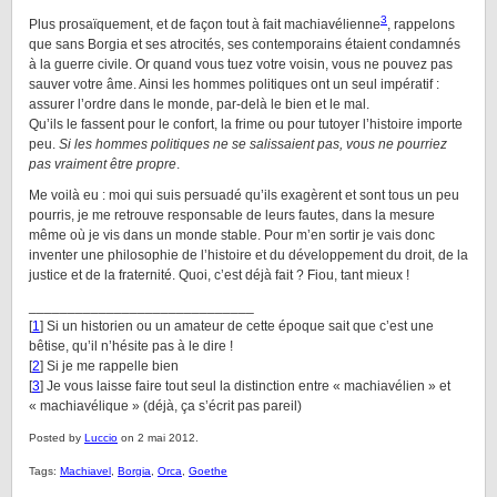
3
Plus prosaïquement, et de façon tout à fait machiavélienne
, rappelons
que sans Borgia et ses atrocités, ses contemporains étaient condamnés
à la guerre civile. Or quand vous tuez votre voisin, vous ne pouvez pas
sauver votre âme. Ainsi les hommes politiques ont un seul impératif :
assurer l’ordre dans le monde, par-delà le bien et le mal.
Qu’ils le fassent pour le confort, la frime ou pour tutoyer l’histoire importe
peu.
Si les hommes politiques ne se salissaient pas, vous ne pourriez
pas vraiment être propre
.
Me voilà eu : moi qui suis persuadé qu’ils exagèrent et sont tous un peu
pourris, je me retrouve responsable de leurs fautes, dans la mesure
même où je vis dans un monde stable. Pour m’en sortir je vais donc
inventer une philosophie de l’histoire et du développement du droit, de la
justice et de la fraternité. Quoi, c’est déjà fait ? Fiou, tant mieux !
_____________________________
[
1
] Si un historien ou un amateur de cette époque sait que c’est une
bêtise, qu’il n’hésite pas à le dire !
[
2
] Si je me rappelle bien
[
3
] Je vous laisse faire tout seul la distinction entre « machiavélien » et
« machiavélique » (déjà, ça s’écrit pas pareil)
Posted by
Luccio
on 2 mai 2012.
Tags:
Machiavel
,
Borgia
,
Orca
,
Goethe