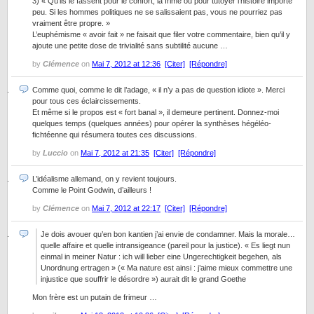
3) « Qu’ils le fassent pour le confort, la frime ou pour tutoyer l’histoire importe
peu. Si les hommes politiques ne se salissaient pas, vous ne pourriez pas
vraiment être propre. »
L’euphémisme « avoir fait » ne faisait que filer votre commentaire, bien qu’il y
ajoute une petite dose de trivialité sans subtilité aucune …
by
Clémence
on
Mai 7, 2012 at 12:36
[Citer]
[Répondre]
Comme quoi, comme le dit l’adage, « il n’y a pas de question idiote ». Merci
pour tous ces éclaircissements.
Et même si le propos est « fort banal », il demeure pertinent. Donnez-moi
quelques temps (quelques années) pour opérer la synthèses hégéléo-
fichtéenne qui résumera toutes ces discussions.
by
Luccio
on
Mai 7, 2012 at 21:35
[Citer]
[Répondre]
L’idéalisme allemand, on y revient toujours.
Comme le Point Godwin, d’ailleurs !
by
Clémence
on
Mai 7, 2012 at 22:17
[Citer]
[Répondre]
Je dois avouer qu’en bon kantien j’ai envie de condamner. Mais la morale…
quelle affaire et quelle intransigeance (pareil pour la justice). « Es liegt nun
einmal in meiner Natur : ich will lieber eine Ungerechtigkeit begehen, als
Unordnung ertragen » (« Ma nature est ainsi : j’aime mieux commettre une
injustice que souffrir le désordre ») aurait dit le grand Goethe
Mon frère est un putain de frimeur …