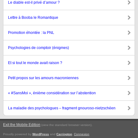
Le diable est-il privé d’amour ?
Lettre à Booba le Romantique
Promotion éhontée : la PNL
Psychologies de comptoir (énigmes)
Et si tout le monde avait raison ?
Petit propos sur les amours macroniennes
« #SansMoi », énième considération sur l’abstention
La maladie des psychologues – fragment gnouroso-nietzschéen
Exit the Mobile Edition
.
(view the standard browser version)
Proudly powered by
WordPress
and
Carrington
.
Connexion