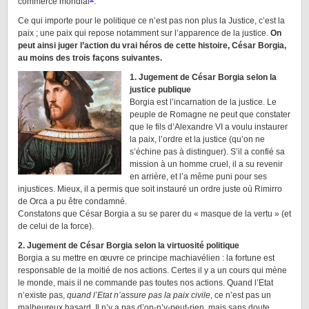
commerce mondial
.
Ce qui importe pour le politique ce n’est pas non plus la Justice, c’est la
paix ; une paix qui repose notamment sur l’apparence de la justice.
On
peut ainsi juger l’action du vrai héros de cette histoire, César Borgia,
au moins des trois façons suivantes.
1. Jugement de César Borgia selon la
justice publique
Borgia est l’incarnation de la justice. Le
peuple de Romagne ne peut que constater
que le fils d’Alexandre VI a voulu instaurer
la paix, l’ordre et la justice (qu’on ne
s’échine pas à distinguer). S’il a confié sa
mission à un homme cruel, il a su revenir
en arrière, et l’a même puni pour ses
injustices. Mieux, il a permis que soit instauré un ordre juste où Rimirro
de Orca a pu être condamné.
Constatons que César Borgia a su se parer du « masque de la vertu » (et
de celui de la force).
2. Jugement de César Borgia selon la virtuosité politique
Borgia a su mettre en œuvre ce principe machiavélien : la fortune est
responsable de la moitié de nos actions. Certes il y a un cours qui mène
le monde, mais il ne commande pas toutes nos actions. Quand l’Etat
n’existe pas,
quand l’Etat n’assure pas la paix civile
, ce n’est pas un
malheureux hasard. Il n’y a pas d’on-n’y-peut-rien, mais sans doute