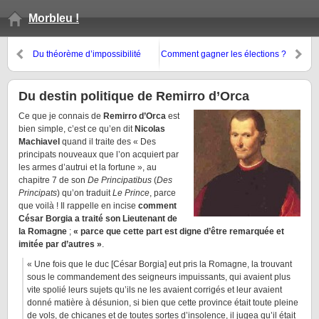
Morbleu !
Du théorème d’impossibilité
Comment gagner les élections ?
d’Arrow
Que la volonté particulière est
introuvable
Du destin politique de Remirro d’Orca
C
e que je connais de
Remirro d’Orca
est
bien simple, c’est ce qu’en dit
Nicolas
Machiavel
quand il traite des « Des
principats nouveaux que l’on acquiert par
les armes d’autrui et la fortune », au
chapitre 7 de son
De Principatibus
(
Des
Principats
) qu’on traduit
Le Prince
, parce
que voilà ! Il rappelle en incise
comment
César Borgia a traité son Lieutenant de
la Romagne
;
« parce que cette part est digne d’être remarquée et
imitée par d’autres »
.
« Une fois que le duc [César Borgia] eut pris la Romagne, la trouvant
sous le commandement des seigneurs impuissants, qui avaient plus
vite spolié leurs sujets qu’ils ne les avaient corrigés et leur avaient
donné matière à désunion, si bien que cette province était toute pleine
de vols, de chicanes et de toutes sortes d’insolence, il jugea qu’il était