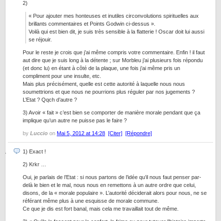
2)
« Pour ajouter mes honteuses et inutiles circonvolutions spirituelles aux
brillants commentaires et Points Godwin ci-dessus ».
Voilà qui est bien dit, je suis très sensible à la flatterie ! Oscar doit lui aussi
se réjouir.
Pour le reste je crois que j’ai même compris votre commentaire. Enfin ! il faut
aut dire que je suis long à la détente ; sur Morbleu j’ai plusieurs fois répondu
(et donc lu) en étant à côté de la plaque, une fois j’ai même pris un
compliment pour une insulte, etc.
Mais plus précisément, quelle est cette autorité à laquelle nous nous
soumettrions et que nous ne pourrions plus réguler par nos jugements ?
L’Etat ? Qqch d’autre ?
3) Avoir « fait » c’est bien se comporter de manière morale pendant que ça
implique qu’un autre ne puisse pas le faire ?
by
Luccio
on
Mai 5, 2012 at 14:28
[Citer]
[Répondre]
1) Exact !
2) Krkr …
Oui, je parlais de l’Etat : si nous partons de l’idée qu’il nous faut penser par-
delà le bien et le mal, nous nous en remettons à un autre ordre que celui,
disons, de la « morale populaire ». L’autorité déciderait alors pour nous, ne se
référant même plus à une esquisse de morale commune.
Ce que je dis est fort banal, mais cela me travaillait tout de même.