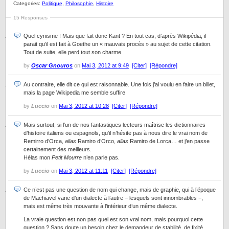
Categories:
Politique
,
Philosophie
,
Histoire
15 Responses
Quel cynisme ! Mais que fait donc Kant ? En tout cas, d’après Wikipédia, il
parait qu’il est fait à Goethe un « mauvais procès » au sujet de cette citation.
Tout de suite, elle perd tout son charme.
by
Oscar Gnouros
on
Mai 3, 2012 at 9:49
[Citer]
[Répondre]
Au contraire, elle dit ce qui est raisonnable. Une fois j’ai voulu en faire un billet,
mais la page Wikipedia me semble suffire
by
Luccio
on
Mai 3, 2012 at 10:28
[Citer]
[Répondre]
Mais surtout, si l’un de nos fantastiques lecteurs maîtrise les dictionnaires
d’histoire italiens ou espagnols, qu’il n’hésite pas à nous dire le vrai nom de
Remirro d’Orca,
alias
Ramiro d’Orco,
alias
Ramiro de Lorca… et j’en passe
certainement des meilleurs.
Hélas mon
Petit Mourre
n’en parle pas.
by
Luccio
on
Mai 3, 2012 at 11:11
[Citer]
[Répondre]
Ce n’est pas une question de nom qui change, mais de graphie, qui à l’époque
de Machiavel varie d’un dialecte à l’autre − lesquels sont innombrables −,
mais est même très mouvante à l’intérieur d’un même dialecte.
La vraie question est non pas quel est son vrai nom, mais pourquoi cette
question ? Sans doute un besoin chez le demandeur de stabilité, de fixité,