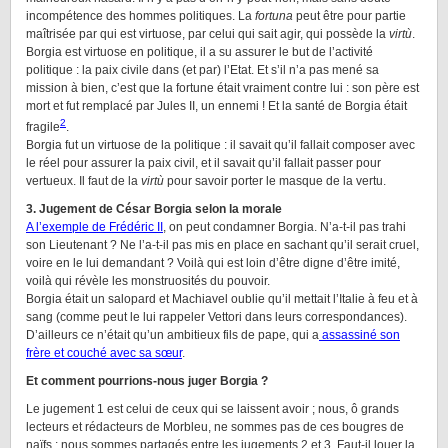
incompétence des hommes politiques. La
fortuna
peut être pour partie
maîtrisée par qui est virtuose, par celui qui sait agir, qui possède la
virtù
.
Borgia est virtuose en politique, il a su assurer le but de l’activité
politique : la paix civile dans (et par) l’Etat. Et s’il n’a pas mené sa
mission à bien, c’est que la fortune était vraiment contre lui : son père est
mort et fut remplacé par Jules II, un ennemi ! Et la santé de Borgia était
2
fragile
.
Borgia fut un virtuose de la politique : il savait qu’il fallait composer avec
le réel pour assurer la paix civil, et il savait qu’il fallait passer pour
vertueux. Il faut de la
virtù
pour savoir porter le masque de la vertu.
3. Jugement de César Borgia selon la morale
A l’exemple de Frédéric II
, on peut condamner Borgia. N’a-t-il pas trahi
son Lieutenant ? Ne l’a-t-il pas mis en place en sachant qu’il serait cruel,
voire en le lui demandant ? Voilà qui est loin d’être digne d’être imité,
voilà qui révèle les monstruosités du pouvoir.
Borgia était un salopard et Machiavel oublie qu’il mettait l’Italie à feu et à
sang (comme peut le lui rappeler Vettori dans leurs correspondances).
D’ailleurs ce n’était qu’un ambitieux fils de pape, qui a
assassiné son
frère et couché avec sa sœur
.
Et comment pourrions-nous juger Borgia ?
Le jugement 1 est celui de ceux qui se laissent avoir ; nous, ô grands
lecteurs et rédacteurs de Morbleu, ne sommes pas de ces bougres de
naïfs ; nous sommes partagés entre les jugements 2 et 3. Faut-il louer la