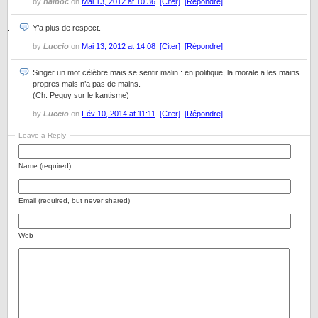
by
naiboc
on
Mai 13, 2012 at 10:36
[Citer]
[Répondre]
Y’a plus de respect.
by
Luccio
on
Mai 13, 2012 at 14:08
[Citer]
[Répondre]
Singer un mot célèbre mais se sentir malin : en politique, la morale a les mains
propres mais n’a pas de mains.
(Ch. Peguy sur le kantisme)
by
Luccio
on
Fév 10, 2014 at 11:11
[Citer]
[Répondre]
Leave a Reply
Name (required)
Email (required, but never shared)
Web