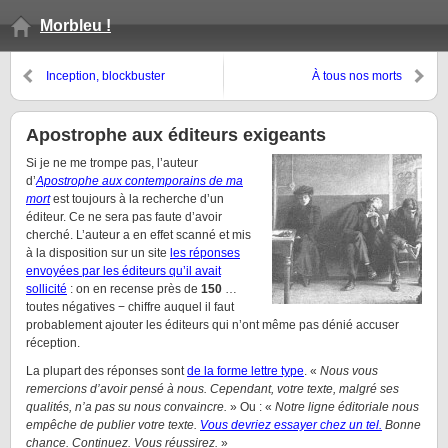
Morbleu !
Inception, blockbuster
À tous nos morts
philosophique
Apostrophe aux éditeurs exigeants
Si je ne me trompe pas, l’auteur
d’
Apostrophe aux contemporains de ma
mort
est toujours à la recherche d’un
éditeur. Ce ne sera pas faute d’avoir
cherché. L’auteur a en effet scanné et mis
à la disposition sur un site
les réponses
envoyées par les éditeurs qu’il avait
sollicité
: on en recense près de
150
…
toutes négatives − chiffre auquel il faut
probablement ajouter les éditeurs qui n’ont même pas dénié accuser
réception.
La plupart des réponses sont
de la forme lettre type
. «
Nous vous
remercions d’avoir pensé à nous. Cependant, votre texte, malgré ses
qualités, n’a pas su nous convaincre.
» Ou : «
Notre ligne éditoriale nous
empêche de publier votre texte.
Vous devriez essayer chez un tel.
Bonne
chance. Continuez. Vous réussirez.
»