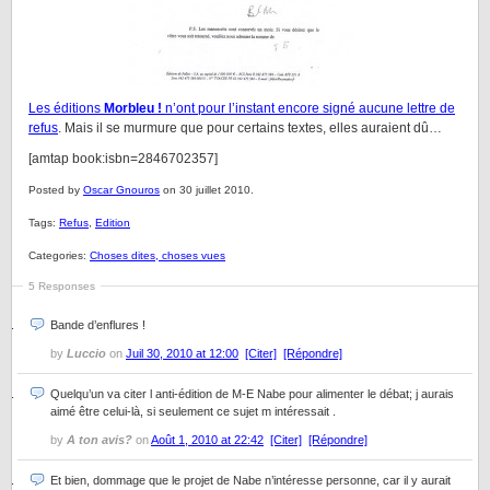
Les éditions
Morbleu !
n’ont pour l’instant encore signé aucune lettre de
refus
. Mais il se murmure que pour certains textes, elles auraient dû…
[amtap book:isbn=2846702357]
Posted by
Oscar Gnouros
on 30 juillet 2010.
Tags:
Refus
,
Edition
Categories:
Choses dites, choses vues
5 Responses
Bande d’enflures !
by
Luccio
on
Juil 30, 2010 at 12:00
[Citer]
[Répondre]
Quelqu’un va citer l anti-édition de M-E Nabe pour alimenter le débat; j aurais
aimé être celui-là, si seulement ce sujet m intéressait .
by
A ton avis?
on
Août 1, 2010 at 22:42
[Citer]
[Répondre]
Et bien, dommage que le projet de Nabe n’intéresse personne, car il y aurait