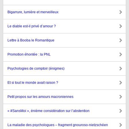
Bigarrure, lumière et merveilleux
Le diable est-il privé d’amour ?
Lettre à Booba le Romantique
Promotion éhontée : la PNL
Psychologies de comptoir (énigmes)
Et si tout le monde avait raison ?
Petit propos sur les amours macroniennes
« #SansMoi », énième considération sur l’abstention
La maladie des psychologues – fragment gnouroso-nietzschéen