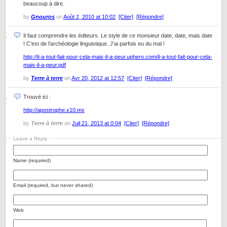
beaucoup à dire.
by
Gnouros
on
Août 2, 2010 at 10:02
[Citer]
[Répondre]
Il faut comprendre les éditeurs. Le style de ce monsieur date, date, mais date
! C’est de l’archéologie linguistique. J’ai parfois eu du mal !
http://il-a-tout-fait-pour-cela-mais-il-a-peur.uphero.com/il-a-tout-fait-pour-cela-
mais-il-a-peur.pdf
by
Terre à terre
on
Avr 20, 2012 at 12:57
[Citer]
[Répondre]
Trouvé ici :
http://apostrophe.x10.mx
by
Terre à terre
on
Juil 21, 2013 at 0:04
[Citer]
[Répondre]
Leave a Reply
Name (required)
Email (required, but never shared)
Web