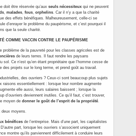
ne doit être réservée qu’aux
seuls nécessiteux
qui ne peuvent
rds
,
malades
,
fous
,
orphelins
. Car il n’y a que la charité
que des effets bénéfiques. Malheureusement, celle-ci se
ule d’enrayer le problème du paupérisme, et c’est pourquoi il
ns que la seule charité.
TÉ COMME VACCIN CONTRE LE PAUPÉRISME
e problème de la pauvreté pour les classes agricoles est de
foncières
de leurs terres. Il faut rendre les paysans
 du sol. Ce n’est qu’en étant propriétaire que l’homme cesse de
fie des projets sur le long terme, et prend goût au travail.
ndustrielles, des ouvriers ? Ceux-ci sont beaucoup plus sujets
ux raisons essentiellement : lorsque leur nombre augmente
ugmente elle aussi, leurs salaires baissent ; lorsque la
 d’ouvriers deviennent inutiles. Ce qu’il faut, c’est trouver,
 le moyen de
donner le goût de l’esprit de la propriété
.
it deux moyens.
ux bénéfices
de l’entreprise. Mais d’une part, les capitalistes
 D’autre part, lorsque les ouvriers s’associent uniquement
ence montre qu’ils parviennent difficilement à conduire leurs