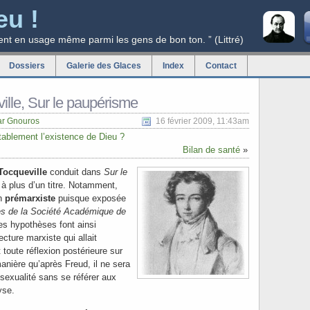
eu !
ent en usage même parmi les gens de bon ton. ” (Littré)
Dossiers
Galerie des Glaces
Index
Contact
ille, Sur le paupérisme
ar Gnouros
16 février 2009, 11:43am
ablement l’existence de Dieu ?
Bilan de santé
»
Tocqueville
conduit dans
Sur le
 à plus d’un titre. Notamment,
on
prémarxiste
puisque exposée
s de la Société Académique de
es hypothèses font ainsi
ecture marxiste qui allait
 toute réflexion postérieure sur
anière qu’après Freud, il ne sera
 sexualité sans se référer aux
yse.