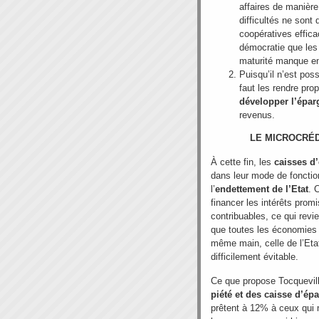
affaires de manièr
difficultés ne sont
coopératives efficac
démocratie que les 
maturité manque e
Puisqu’il n’est pos
faut les rendre pro
développer l’épar
revenus.
LE MICROCRÉD
À cette fin, les
caisses d
dans leur mode de fonctio
l’
endettement de l’Etat
. 
financer les intérêts prom
contribuables, ce qui revi
que toutes les économies
même main, celle de l’Etat
difficilement évitable.
Ce que propose Tocquevill
piété et des caisse d’ép
prêtent à 12% à ceux qui n