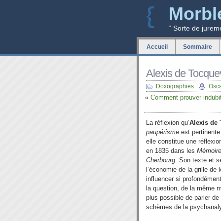
Morbl
“ Sorte de jurem
Accueil
Sommaire
Alexis de Tocquev
Doxographies
Osc
«
Comment prouver indubit
La réflexion qu’
Alexis de 
paupérisme
est pertinente
elle constitue une réflexi
en 1835 dans les
Mémoire
Cherbourg
. Son texte et s
l’économie de la grille de l
influencer si profondément
la question, de la même m
plus possible de parler de
schèmes de la psychanal