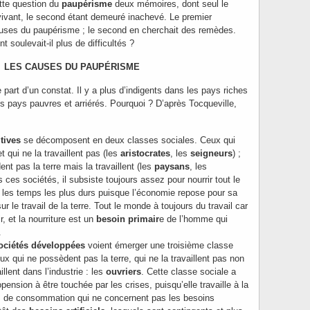
tte question du
paupérisme
deux mémoires, dont seul le
 vivant, le second étant demeuré inachevé. Le premier
causes du paupérisme ; le second en cherchait des remèdes.
 soulevait-il plus de difficultés ?
LES CAUSES DU PAUPÉRISME
 part d’un constat. Il y a plus d’indigents dans les pays riches
s pays pauvres et arriérés. Pourquoi ? D’après Tocqueville,
tives
se décomposent en deux classes sociales. Ceux qui
t qui ne la travaillent pas (les
aristocrates
, les
seigneurs
) ;
nt pas la terre mais la travaillent (les
paysans
, les
s ces sociétés, il subsiste toujours assez pour nourrir tout le
es temps les plus durs puisque l’économie repose pour sa
ur le travail de la terre. Tout le monde à toujours du travail car
ir, et la nourriture est un
besoin primair
e de l’homme qui
.
ociétés développées
voient émerger une troisième classe
eux qui ne possèdent pas la terre, qui ne la travaillent pas non
illent dans l’industrie : les
ouvriers
. Cette classe sociale a
pension à être touchée par les crises, puisqu’elle travaille à la
s de consommation qui ne concernent pas les besoins