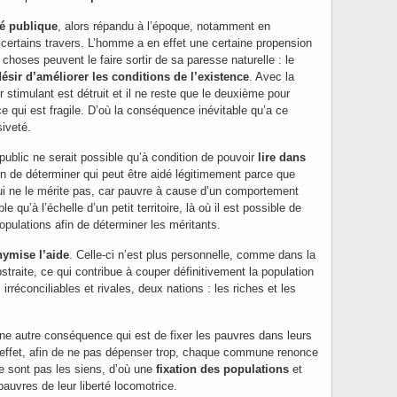
té publique
, alors répandu à l’époque, notamment en
 certains travers. L’homme a en effet une certaine propension
 choses peuvent le faire sortir de sa paresse naturelle : le
désir d’améliorer les conditions de l’existence
. Avec la
r stimulant est détruit et il ne reste que le deuxième pour
, ce qui est fragile. D’où la conséquence inévitable qu’a ce
iveté.
ublic ne serait possible qu’à condition de pouvoir
lire dans
n de déterminer qui peut être aidé légitimement parce que
 qui ne le mérite pas, car pauvre à cause d’un comportement
le qu’à l’échelle d’un petit territoire, là où il est possible de
populations afin de déterminer les méritants.
ymise l’aide
. Celle-ci n’est plus personnelle, comme dans la
straite, ce qui contribue à couper définitivement la population
rréconciliables et rivales, deux nations : les riches et les
 autre conséquence qui est de fixer les pauvres dans leurs
effet, afin de ne pas dépenser trop, chaque commune renonce
ne sont pas les siens, d’où une
fixation des populations
et
auvres de leur liberté locomotrice.