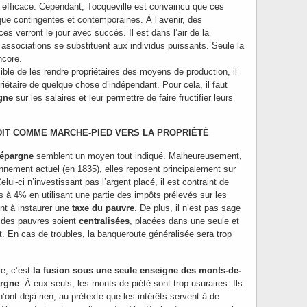
e efficace. Cependant, Tocqueville est convaincu que ces
 que contingentes et contemporaines. À l’avenir, des
es verront le jour avec succès. Il est dans l’air de la
associations se substituent aux individus puissants. Seule la
ncore.
sible de les rendre propriétaires des moyens de production, il
priétaire de quelque chose d’indépendant. Pour cela, il faut
gne
sur les salaires et leur permettre de faire fructifier leurs
IT COMME MARCHE-PIED VERS LA PROPRIÉTÉ
’épargne
semblent un moyen tout indiqué. Malheureusement,
nnement actuel (en 1835), elles reposent principalement sur
Celui-ci n’investissant pas l’argent placé, il est contraint de
is à 4% en utilisant une partie des impôts prélevés sur les
ent à instaurer une
taxe du pauvre
. De plus, il n’est pas sage
 des pauvres soient
centralisées
, placées dans une seule et
. En cas de troubles, la banqueroute généralisée sera trop
e, c’est
la fusion sous une seule enseigne des monts-de-
argne
. À eux seuls, les monts-de-piété sont trop usuraires. Ils
’ont déjà rien, au prétexte que les intérêts servent à de