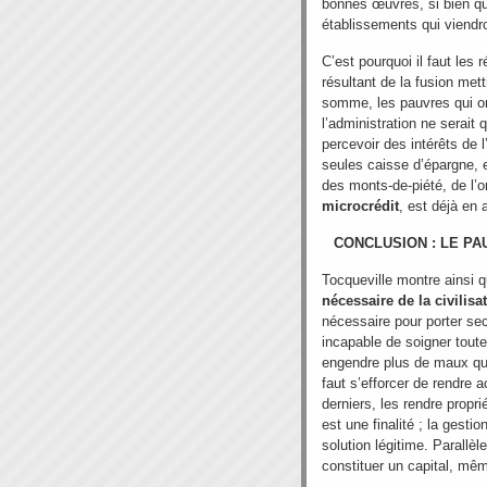
bonnes œuvres, si bien qu’
établissements qui viendron
C’est pourquoi il faut les
résultant de la fusion met
somme, les pauvres qui ont
l’administration ne serait
percevoir des intérêts de l
seules caisse d’épargne, e
des monts-de-piété, de l’o
microcrédit
, est déjà en 
CONCLUSION : LE P
Tocqueville montre ainsi
nécessaire de la civilisa
nécessaire pour porter se
incapable de soigner tout
engendre plus de maux qu’e
faut s’efforcer de rendre 
derniers, les rendre propri
est une finalité ; la gest
solution légitime. Parallè
constituer un capital, mê