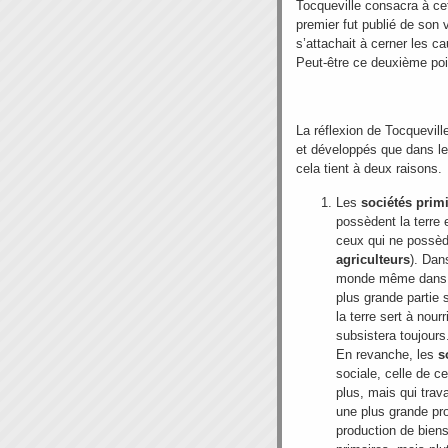
Tocqueville consacra à ce
premier fut publié de son
s’attachait à cerner les 
Peut-être ce deuxième point
La réflexion de Tocqueville
et développés que dans le
cela tient à deux raisons.
Les
sociétés primi
possèdent la terre e
ceux qui ne possède
agriculteurs
). Dan
monde même dans l
plus grande partie s
la terre sert à nourr
subsistera toujours
En revanche, les
s
sociale, celle de c
plus, mais qui trava
une plus grande pro
production de bien