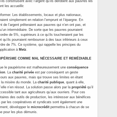
ils construisent avec l’argent qu’ils dérobent aux pauvres les
t les accueillir.
 réformer. Les établissements, locaux et plus nationaux,
traient simplement en relation l’emprunt et l’épargne. En
 de l’argent prêteraient aux pauvres qui n’en ont pas, et
 qu’un intermédiaire. De sorte que les pauvres pourraient
’ordre de 5%, supérieurs à ce qu’ils toucheraient par les
t qu’ils pourraient rembourser à des taux inférieurs à ceux
rdre de 7%. Ce système, qui rappelle les principes du
application à
Metz
.
AUPÉRISME COMME MAL NÉCESSAIRE ET REMÉDIABLE
 que le paupérisme est malheureusement une
conséquence
tion
. La
charité privée
est par conséquent un geste
cours aux pauvres, mais qui trouve ses limites en étant
e la misère du monde. La
charité publique
, quant à elle,
lle n’en résout. La solution passe alors par la
propriété
qu’il
accessible tant aux agriculteurs qu’aux ouvriers. Pour ces
étaires des outils de production, les intéresser aux bénéfices
ion par les coopératives et syndicats sont également une
lement, développer le
microcrédit
permettra à chacun de se
me pour les plus démunis.