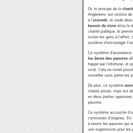
Or, le principe de la
chari
Angleterre, est victime de
à l’
oisiveté
, et seule deux
besoin de vivre
et/ou le
charité publique, le premie
inciter les gens à l’effort
système d’encourager l’ois
Ce système d’assistance p
les âmes des pauvres
afi
frappé par l’infortune, et
vicié. Cela ne serait possib
surveiller sans peine les 
De plus, ce système
anon
charité privée, mais est ab
en deux parties opposées, i
pauvres.
Ce système accouche d’une
communes d’origines. En 
à nourrir les pauvres qui 
une suppression pour les p