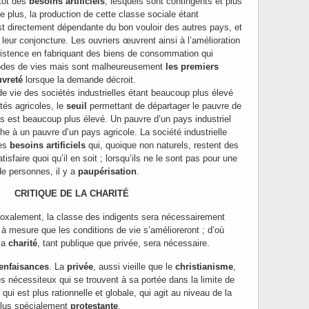
utôt des
besoins artificiels
, lesquels sont contingents et plus
e plus, la production de cette classe sociale étant
st directement dépendante du bon vouloir des autres pays, et
leur conjoncture. Les ouvriers œuvrent ainsi à l’amélioration
xistence en fabriquant des biens de consommation qui
odes de vies mais sont malheureusement
les premiers
uvreté
lorsque la demande décroit.
de vie des sociétés industrielles étant beaucoup plus élevé
tés agricoles, le
seuil
permettant de départager le pauvre de
pas est beaucoup plus élevé. Un pauvre d’un pays industriel
che à un pauvre d’un pays agricole. La société industrielle
des
besoins artificiels
qui, quoique non naturels, restent des
atisfaire quoi qu’il en soit ; lorsqu’ils ne le sont pas pour une
de personnes, il y a
paupérisation
.
CRITIQUE DE LA CHARITÉ
doxalement, la classe des indigents sera nécessairement
 à mesure que les conditions de vie s’amélioreront ; d’où
la
charité
, tant publique que privée, sera nécessaire.
enfaisances
. La
privée
, aussi vieille que le
christianisme
,
es nécessiteux qui se trouvent à sa portée dans la limite de
qui est plus rationnelle et globale, qui agit au niveau de la
 plus spécialement
protestante
.