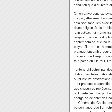
l’on fait est en l’honneur 
condition que dieu reste e
On en arrive donc au sync
: le polyathéisme. Honorer
cela soit sans lien avec l
d’une religion. Mais si, bi
latin
religio
, lui-même iss
religare
(ce qui est obli
contemporaine que nous 
polyathéisme. Les hommes
pratiquer ensemble pour ce
manière que Bergson da
faut parce qu’il le faut. On
Tentons d’illustrer par 
d’abord les fêtes national
ou plusieurs abstractions i
sont presque personnifiés
que chacun se représente 
la Liberté se charge d’a
charge de célébrer des h
le Général de Gaulle, ma
personnages que l’on ret