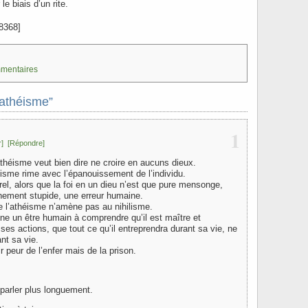
le biais d’un rite.
8368]
mmentaires
yathéisme”
1
r]
[Répondre]
théisme veut bien dire ne croire en aucuns dieux.
éisme rime avec l’épanouissement de l’individu.
urel, alors que la foi en un dieu n’est que pure mensonge,
nement stupide, une erreur humaine.
e l’athéisme n’amène pas au nihilisme.
e un être humain à comprendre qu’il est maître et
ses actions, que tout ce qu’il entreprendra durant sa vie, ne
nt sa vie.
ir peur de l’enfer mais de la prison.
 parler plus longuement.