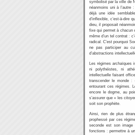
symbolisé par la ville de 
néanmoins uni à l’autre :
déjà une idée semblable
d’inflexible, c’est-à-dire 
dieu, il proposait néanmoi
fixe qui permet à chacun de
même d’un tel contrat : c’
radical. C’est pourquoi Soc
ne pas participer au cul
d’abstractions intellectue
Les régimes archaïques i
ni polythéistes, ni ath
intellectuelle faisant off
transcender le monde : 
entourant ces régimes. L
encore le dogme, au poin
s’assurer que « les citoye
soit son prophète.
Ainsi, rien de plus étran
prophessé par ces régime
seconde est son image 
fonctions : permettre à un