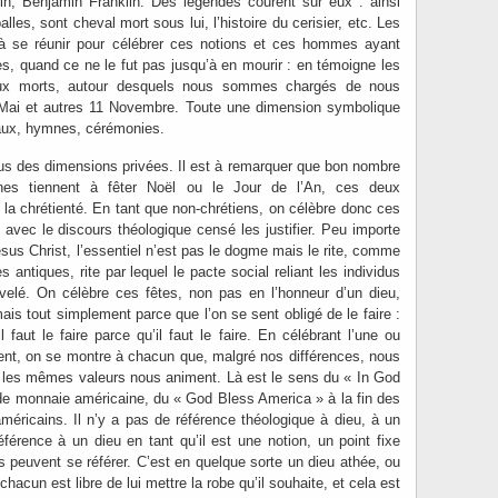
ln, Benjamin Franklin. Des légendes courent sur eux : ainsi
lles, sont cheval mort sous lui, l’histoire du cerisier, etc. Les
à se réunir pour célébrer ces notions et ces hommes ayant
es, quand ce ne le fut pas jusqu’à en mourir : en témoigne les
x morts, autour desquels nous sommes chargés de nous
 Mai et autres 11 Novembre. Toute une dimension symbolique
aux, hymnes, cérémonies.
us des dimensions privées. Il est à remarquer que bon nombre
nnes tiennent à fêter Noël ou le Jour de l’An, ces deux
 la chrétienté. En tant que non-chrétiens, on célèbre donc ces
 avec le discours théologique censé les justifier. Peu importe
ésus Christ, l’essentiel n’est pas le dogme mais le rite, comme
 antiques, rite par lequel le pacte social reliant les individus
uvelé. On célèbre ces fêtes, non pas en l’honneur d’un dieu,
ais tout simplement parce que l’on se sent obligé de le faire :
 il faut le faire parce qu’il faut le faire. En célébrant l’une ou
ment, on se montre à chacun que, malgré nos différences, nous
es mêmes valeurs nous animent. Là est le sens du « In God
 de monnaie américaine, du « God Bless America » à la fin des
méricains. Il n’y a pas de référence théologique à dieu, à un
férence à un dieu en tant qu’il est une notion, un point fixe
s peuvent se référer. C’est en quelque sorte un dieu athée, ou
 chacun est libre de lui mettre la robe qu’il souhaite, et cela est