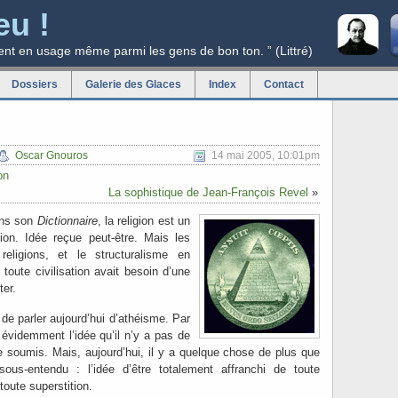
eu !
ent en usage même parmi les gens de bon ton. ” (Littré)
Dossiers
Galerie des Glaces
Index
Contact
Oscar Gnouros
14 mai 2005, 10:01pm
on
La sophistique de Jean-François Revel
»
ans son
Dictionnaire
, la religion est un
ation. Idée reçue peut-être. Mais les
eligions, et le structuralisme en
 toute civilisation avait besoin d’une
ter.
 de parler aujourd’hui d’athéisme. Par
évidemment l’idée qu’il n’y a pas de
e soumis. Mais, aujourd’hui, il y a quelque chose de plus que
ous-entendu : l’idée d’être totalement affranchi de toute
toute superstition.