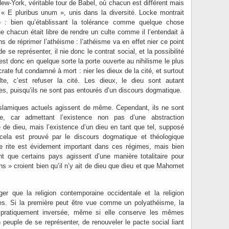
New-York, véritable tour de Babel, où chacun est différent mais
 « E pluribus unum », unis dans la diversité. Locke montrait
 : bien qu’établissant la tolérance comme quelque chose
que chacun était libre de rendre un culte comme il l’entendait à
ns de réprimer l’athéisme : l’athéisme va en effet nier ce point
 se représenter, il nie donc le contrat social, et la possibilité
est donc en quelque sorte la porte ouverte au nihilisme le plus
rate fut condamné à mort : nier les dieux de la cité, et surtout
te, c’est refuser la cité. Les dieux, le dieu sont autant
lles, puisqu’ils ne sont pas entourés d’un discours dogmatique.
slamiques actuels agissent de même. Cependant, ils ne sont
ée, car admettant l’existence non pas d’une abstraction
ice de dieu, mais l’existence d’un dieu en tant que tel, supposé
cela est prouvé par le discours dogmatique et théologique
e rite est évidement important dans ces régimes, mais bien
t que certains pays agissent d’une manière totalitaire pour
ns » croient bien qu’il n’y ait de dieu que dieu et que Mahomet
ger que la religion contemporaine occidentale et la religion
s. Si la première peut être vue comme un polyathéisme, la
pratiquement inversée, même si elle conserve les mêmes
 peuple de se représenter, de renouveler le pacte social liant