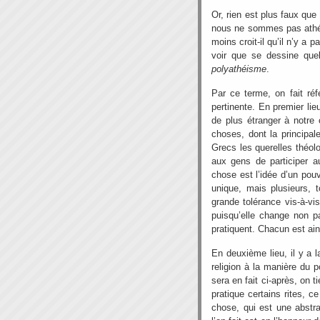
Or, rien est plus faux que 
nous ne sommes pas athée
moins croit-il qu’il n’y a 
voir que se dessine que
polyathéisme
.
Par ce terme, on fait réfé
pertinente. En premier lie
de plus étranger à notre c
choses, dont la principa
Grecs les querelles théolo
aux gens de participer a
chose est l’idée d’un pouvo
unique, mais plusieurs, 
grande tolérance vis-à-vis
puisqu’elle change non p
pratiquent. Chacun est ains
En deuxième lieu, il y a l
religion à la manière du p
sera en fait ci-après, on ti
pratique certains rites, c
chose, qui est une abstrac