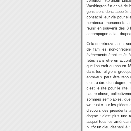
Jefferson, Abraham Linco
Washington fut criblé de ba
gens sont donc appelés 
consacré leur vie pour ell
nombreux monuments au
réunir en souvenir des 8
accompagne cela : drape
Cela se retrouve aussi so
de familles non-chrétie
événements étant reliés à
fêtes sans être en accord
que l’on croit ou non en J
dans les religions grecques
entre-eux peut être reno
c’est-à-dire d’un dogme, m
c’est le rite pour le rite,
l’autre chose, collective
sommes semblables, que l
we trust » sur les pièces
discours des présidents a
dogme : c’est plus une ré
auquel tous les américain
plutôt un dieu déshabillé :