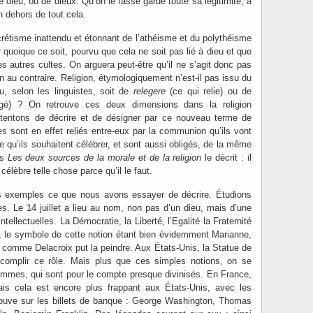
de dieu, ou de dieux. Qu’on le fasse garde toute sa légitimité, à
n dehors de tout cela.
rétisme inattendu et étonnant de l’athéisme et du polythéisme
 quoique ce soit, pourvu que cela ne soit pas lié à dieu et que
es autres cultes. On arguera peut-être qu’il ne s’agit donc pas
en au contraire. Religion, étymologiquement n’est-il pas issu du
u, selon les linguistes, soit de
relegere
(ce qui relie) ou de
gé) ? On retrouve ces deux dimensions dans la religion
tentons de décrire et de désigner par ce nouveau terme de
 sont en effet reliés entre-eux par la communion qu’ils vont
 qu’ils souhaitent célébrer, et sont aussi obligés, de la même
ns
Les deux sources de la morale et de la religion
le décrit : il
 célèbre telle chose parce qu’il le faut.
des exemples ce que nous avons essayer de décrire. Étudions
es. Le 14 juillet a lieu au nom, non pas d’un dieu, mais d’une
ntellectuelles. La Démocratie, la Liberté, l’Egalité la Fraternité
, le symbole de cette notion étant bien évidemment Marianne,
comme Delacroix put la peindre. Aux États-Unis, la Statue de
ccomplir ce rôle. Mais plus que ces simples notions, on se
ommes, qui sont pour le compte presque divinisés. En France,
is cela est encore plus frappant aux États-Unis, avec les
rouve sur les billets de banque : George Washington, Thomas