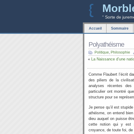
Morbl
“ Sorte de jurem
Accueil
Sommaire
Polyathéisme
Politique
,
Philosophie
«
La Naissance d’une nati
Comme Flaubert l’écrit d
des piliers de la civilis
analyses récentes des r
particulier ont montré que
structure pour se représen
Je pense qu’il est stupide
athéisme, on entend bien 
dieu auquel on puisse êtr
cette notion qui y est s
croyance, de toute foi, de 