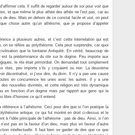
d’affirmer cela. Il suffit de regarder autour de soi pour voir que
s, et que même le plus athée des athée ne l’est pas, car au
pas de dieu. Mais en dehors de ce constat facile et usé, on peut
lque chose autre qu’un athéisme, que je propose d’appeler
rence à plusieurs autres, et c’est cette interrelation qui est
u, on se réfère au polythéisme. Cela peut surprendre, car quoi
ivilisation que la lointaine Antiquité. En vérité, beaucoup de
le est la prédominance du rite sur le dogme. Peu importe aux
giques, le rite était primordial. On demandait tout simplement
ux rites, peu importe s’ils y croyaient ou non. La deuxième
ir décentralisé, si j’ose dire, du divin. Il n’y a pas une cause
toutes en concurrence les unes avec les autres. Il y a une
 des nouvelles divinités, et cette religion est très dynamique
as en fonction d’un dogme mais par rapport aux gens qui la
i libre d’honorer ce qu’il entend.
a référence à l’athéisme. Ceci pour dire que si l’on pratique la
olythéisme antique, ce qui fut montré en droit ci-dessus et le
ent à l’idée principale de l’athéisme : pas de dieu. Ainsi, si l’on
e n’est pas en la faveur d’un dieu, mais plus en faveur d’autre
tion intellectuelle. Il faut bien se garder de dire que ce que