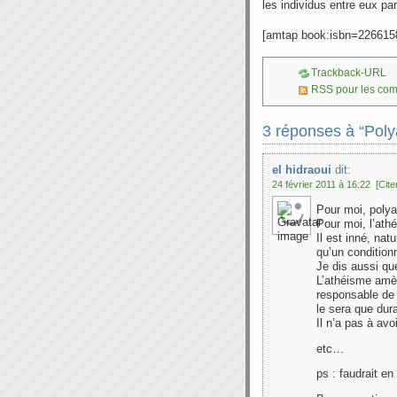
les individus entre eux par 
[amtap book:isbn=226615
Trackback-URL
RSS pour les co
3 réponses à “Pol
el hidraoui
dit:
24 février 2011 à 16:22
[Cite
Pour moi, polya
Pour moi, l’ath
Il est inné, nat
qu’un condition
Je dis aussi qu
L’athéisme amèn
responsable de 
le sera que dura
Il n’a pas à avo
etc…
ps : faudrait en