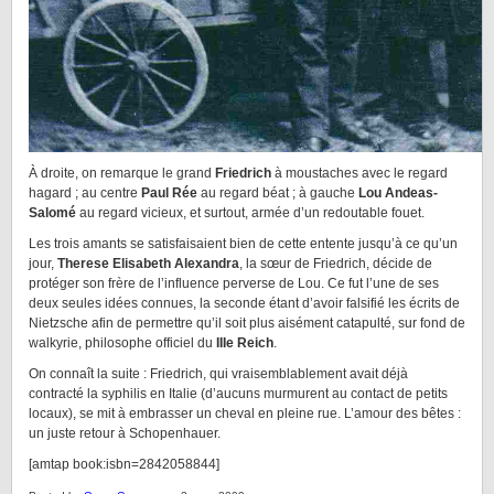
À droite, on remarque le grand
Friedrich
à moustaches avec le regard
hagard ; au centre
Paul Rée
au regard béat ; à gauche
Lou Andeas-
Salomé
au regard vicieux, et surtout, armée d’un redoutable fouet.
Les trois amants se satisfaisaient bien de cette entente jusqu’à ce qu’un
jour,
Therese Elisabeth Alexandra
, la sœur de Friedrich, décide de
protéger son frère de l’influence perverse de Lou. Ce fut l’une de ses
deux seules idées connues, la seconde étant d’avoir falsifié les écrits de
Nietzsche afin de permettre qu’il soit plus aisément catapulté, sur fond de
walkyrie, philosophe officiel du
IIIe Reich
.
On connaît la suite : Friedrich, qui vraisemblablement avait déjà
contracté la syphilis en Italie (d’aucuns murmurent au contact de petits
locaux), se mit à embrasser un cheval en pleine rue. L’amour des bêtes :
un juste retour à Schopenhauer.
[amtap book:isbn=2842058844]