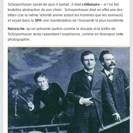
Schopenhauer savait de quoi il parlait : il était
célibataire
– si l’on fait
toutefois abstraction de son chien : Schopenhauer était en effet ami des
bêtes (car la même Volonté anime autant les hommes que les animaux)
et voyait dans la
SPA
une manifestation de l’humanité la plus excellente.
Nietzsche
, qu’on présente parfois comme le disciple et le traître de
Schopenhauer, tenta cependant l’expérience, comme en témoigne cette
photographie :