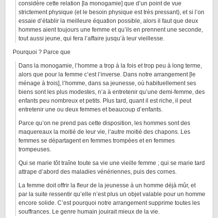
considère cette relation [la monogamie] que d’un point de vue
strictement physique (et le besoin physique est très pressant), et si l’on
essaie d’établir la meilleure équation possible, alors il faut que deux
hommes aient toujours une femme et qu’ils en prennent une seconde,
tout aussi jeune, qui fera l’affaire jusqu’à leur vieillesse.
Pourquoi ? Parce que
Dans la monogamie, l’homme a trop à la fois et trop peu à long terme,
alors que pour la femme c’est l’inverse. Dans notre arrangement [le
ménage à trois], l’homme, dans sa jeunesse, où habituellement ses
biens sont les plus modestes, n’a à entretenir qu’une demi-femme, des
enfants peu nombreux et petits. Plus tard, quant il est riche, il peut
entretenir une ou deux femmes et beaucoup d’enfants.
Parce qu’on ne prend pas cette disposition, les hommes sont des
maquereaux la moitié de leur vie, l’autre moitié des chapons. Les
femmes se départagent en femmes trompées et en femmes
trompeuses.
Qui se marie tôt traîne toute sa vie une vieille femme ; qui se marie tard
attrape d’abord des maladies vénériennes, puis des cornes.
La femme doit offrir la fleur de la jeunesse à un homme déjà mûr, et
par la suite ressentir qu’elle n’est plus un objet valable pour un homme
encore solide. C’est pourquoi notre arrangement supprime toutes les
souffrances. Le genre humain jouirait mieux de la vie.