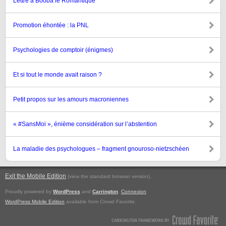
Lettre à Booba le Romantique
Promotion éhontée : la PNL
Psychologies de comptoir (énigmes)
Et si tout le monde avait raison ?
Petit propos sur les amours macroniennes
« #SansMoi », énième considération sur l’abstention
La maladie des psychologues – fragment gnouroso-nietzschéen
Exit the Mobile Edition
.
(view the standard browser version)
Proudly powered by
WordPress
and
Carrington
.
Connexion
WordPress Mobile Edition
available from Crowd Favorite.