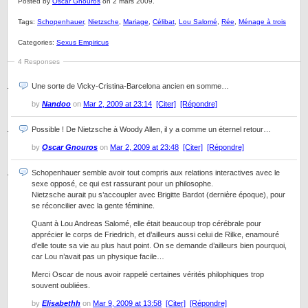
Posted by
Oscar Gnouros
on 2 mars 2009.
Tags:
Schopenhauer
,
Nietzsche
,
Mariage
,
Célibat
,
Lou Salomé
,
Rée
,
Ménage à trois
Categories:
Sexus Empiricus
4 Responses
Une sorte de Vicky-Cristina-Barcelona ancien en somme…
by
Nandoo
on
Mar 2, 2009 at 23:14
[Citer]
[Répondre]
Possible ! De Nietzsche à Woody Allen, il y a comme un éternel retour…
by
Oscar Gnouros
on
Mar 2, 2009 at 23:48
[Citer]
[Répondre]
Schopenhauer semble avoir tout compris aux relations interactives avec le
sexe opposé, ce qui est rassurant pour un philosophe.
Nietzsche aurait pu s’accoupler avec Brigitte Bardot (dernière époque), pour
se réconcilier avec la gente féminine.
Quant à Lou Andreas Salomé, elle était beaucoup trop cérébrale pour
apprécier le corps de Friedrich, et d’ailleurs aussi celui de Rilke, enamouré
d’elle toute sa vie au plus haut point. On se demande d’ailleurs bien pourquoi,
car Lou n’avait pas un physique facile…
Merci Oscar de nous avoir rappelé certaines vérités philophiques trop
souvent oubliées.
by
Elisabethh
on
Mar 9, 2009 at 13:58
[Citer]
[Répondre]