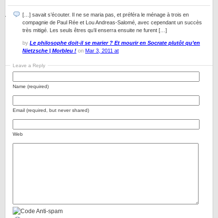
[…] savait s’écouter. Il ne se maria pas, et préféra le ménage à trois en
compagnie de Paul Rée et Lou Andreas-Salomé, avec cependant un succès
très mitigé. Les seuls êtres qu’il enserra ensuite ne furent […]
by
Le philosophe doit-il se marier ? Et mourir en Socrate plutôt qu’en
Nietzsche | Morbleu !
on
Mar 3, 2011 at
Leave a Reply
Name (required)
Email (required, but never shared)
Web