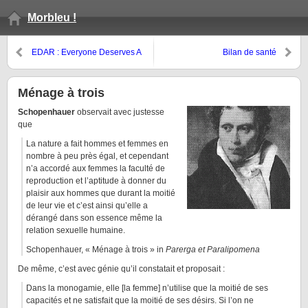
Morbleu !
EDAR : Everyone Deserves A
Bilan de santé
Roof
Ménage à trois
Schopenhauer
observait avec justesse
que
La nature a fait hommes et femmes en
nombre à peu près égal, et cependant
n’a accordé aux femmes la faculté de
reproduction et l’aptitude à donner du
plaisir aux hommes que durant la moitié
de leur vie et c’est ainsi qu’elle a
dérangé dans son essence même la
relation sexuelle humaine.
Schopenhauer, « Ménage à trois » in
Parerga et Paralipomena
De même, c’est avec génie qu’il constatait et proposait :
Dans la monogamie, elle [la femme] n’utilise que la moitié de ses
capacités et ne satisfait que la moitié de ses désirs. Si l’on ne